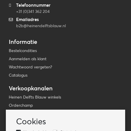
Telefoonnummer
+31 (0)341 362 204
Emailadres
b2b@heinendelftsblauw.nl
Informatie
Bestelcondities
Aanmelden als klant
Wachtwoord vergeten?
Catalogus
Verkoopkanalen
Heinen Delfts Blauw winkels
Orderchamp
Faire
Cookies
Tica Venlo