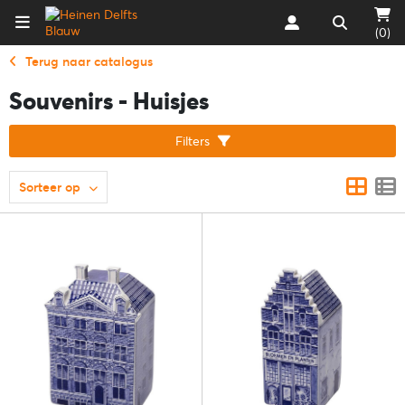
(0)
Terug naar catalogus
Souvenirs - Huisjes
Filters
Sorteer op