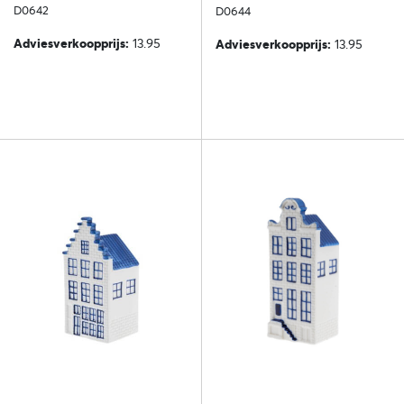
13 cm
D0642
cm
D0644
Adviesverkoopprijs:
13.95
Adviesverkoopprijs:
13.95