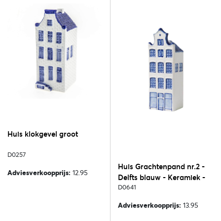
Huis klokgevel groot
D0257
Huis Grachtenpand nr.2 -
Adviesverkoopprijs:
12.95
Delfts blauw - Keramiek -
16 cm
D0641
Adviesverkoopprijs:
13.95