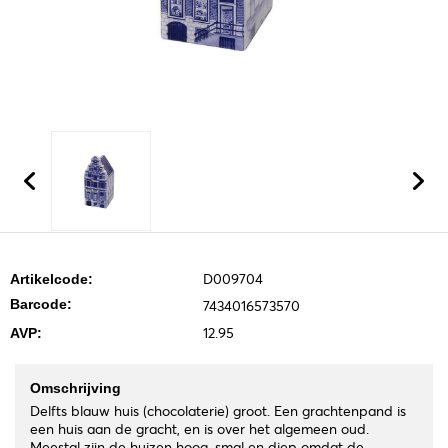
D009704
Artikelcode:
Barcode:
7434016573570
12.95
AVP:
Omschrijving
Delfts blauw huis (chocolaterie) groot. Een grachtenpand is
een huis aan de gracht, en is over het algemeen oud.
Meestal zijn de huizen hoog, smal en diep omdat de