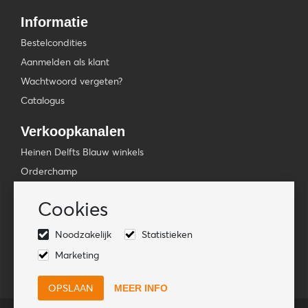
Informatie
Bestelcondities
Aanmelden als klant
Wachtwoord vergeten?
Catalogus
Verkoopkanalen
Heinen Delfts Blauw winkels
Orderchamp
Faire
Cookies
Tica Venlo
Noodzakelijk
Statistieken
Volg ons
Marketing
MEER INFO