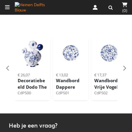
(0)
€ 26,07
€ 13,02
€ 17,37
Decoratiebe
Wandbord
Wandbord
eld Dodo The
Dappere
Vrije Vogels
Heritage
CdP500
Dodo The
CdP501
The Heritage
CdP502
Collection
Heritage
Collection
Groot
Collection
Heb je een vraag?