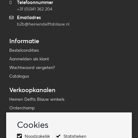
Telefoonnummer
+31 (0)341 362 204
Emailadres
b2b@heinendelftsblauw.nl
Informatie
Bestelcondities
Aanmelden als klant
Wachtwoord vergeten?
Catalogus
Verkoopkanalen
Heinen Delfts Blauw winkels
Orderchamp
Faire
Cookies
Tica Venlo
Noodzakelijk
Statistieken