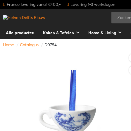
Franco levering vanaf €400,-
Levering 1-3 werkdagen
Alle producten
Koken & Tafelen
Home & Living
Home
Catalogus
D0754