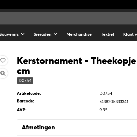
Souvenirs
Sieraden
Merchandise
Textiel
Klant 
Kerstornament - Theekopje 
cm
D0754
Artikelcode:
D0754
Barcode:
7438205333341
AVP:
9.95
Afmetingen