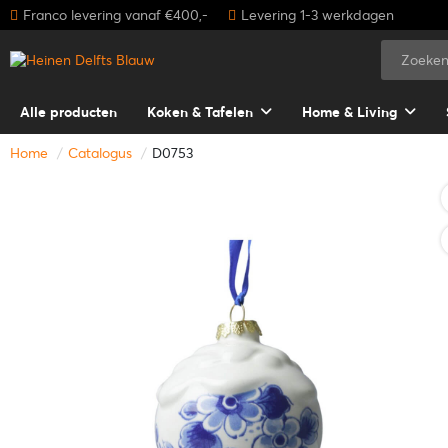
Franco levering vanaf €400,-
Levering 1-3 werkdagen
Alle producten
Koken & Tafelen
Home & Living
Home
Catalogus
D0753