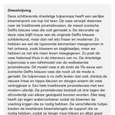
Omschrijving
Deze schitterende driedelige tulpenvaas heeft een sierlijke
bloemenprint van top tot teen. De vaas verwijst daarmee
naar de traditionele piramidevazen, de meest iconische
Delfts blauwe vaas die ooit gemaakt is. De decoratie op
deze vaas blijft trouw aan de originele Delfts blauwe
schilderkunst, maar dan net iets frisser en moderner. Zo
hebben we wel de typerende kenmerken meegenomen in
het ontwerp, zoals bloesem en slagblaadjes, maar we
hebben ze net iets meer leven meegegeven. Zo past de
vaas helemaal thuis in de interieurs van nu. De driedelige
tulpenvaas is een tafelmodel van de welbekende
piramidevaas. Dit model vaas is als sinds de 17e eeuw een
iconische Delfts blauwe vaas die nooit uit de mode is
geraakt. De tulpenvaas is nu zelfs leuker dan ooit, dankzij de
nieuwe frisse en hippe kleuren en designs waarin de vaas
verkrijgbaar is. Een hele traditionele piramidevaas met een
modern uiterlijk. De piramidevaas bestaat uit drie lagen die
afzonderlijk van elkaar gestapeld kunnen worden. Elke laag
heeft zijn eigen watercontainer zodat de bloemen de
voeding krijgen die ze nodig hebben. De verschillende tuitjes
bieden de kwetsbare bloemstengels de support die ze
nodig hebben, zodat ze langer mooi blijven en altijd goed