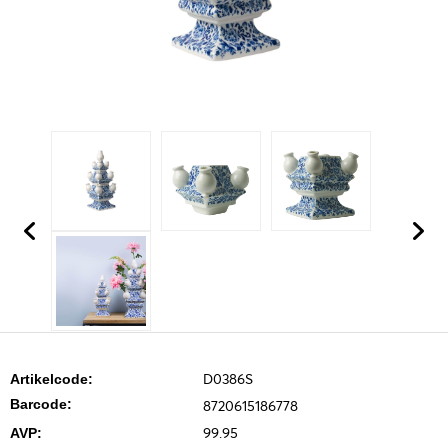
D0386S
Artikelcode:
Barcode:
8720615186778
99.95
AVP: