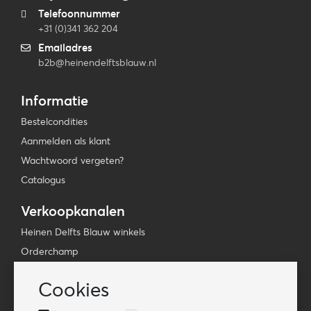
Telefoonnummer
+31 (0)341 362 204
Emailadres
b2b@heinendelftsblauw.nl
Informatie
Bestelcondities
Aanmelden als klant
Wachtwoord vergeten?
Catalogus
Verkoopkanalen
Heinen Delfts Blauw winkels
Orderchamp
Faire
Cookies
Tica Venlo