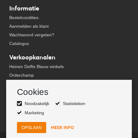
Informatie
Bestelcondities
Aanmelden als klant
Wachtwoord vergeten?
Catalogus
Verkoopkanalen
Heinen Delfts Blauw winkels
Orderchamp
Faire
Cookies
Tica Venlo
Noodzakelijk
Statistieken
Volg ons
Marketing
MEER INFO