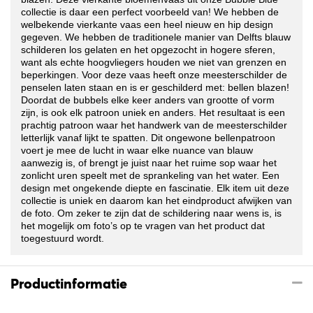
collectie is daar een perfect voorbeeld van! We hebben de
welbekende vierkante vaas een heel nieuw en hip design
gegeven. We hebben de traditionele manier van Delfts blauw
schilderen los gelaten en het opgezocht in hogere sferen,
want als echte hoogvliegers houden we niet van grenzen en
beperkingen. Voor deze vaas heeft onze meesterschilder de
penselen laten staan en is er geschilderd met: bellen blazen!
Doordat de bubbels elke keer anders van grootte of vorm
zijn, is ook elk patroon uniek en anders. Het resultaat is een
prachtig patroon waar het handwerk van de meesterschilder
letterlijk vanaf lijkt te spatten. Dit ongewone bellenpatroon
voert je mee de lucht in waar elke nuance van blauw
aanwezig is, of brengt je juist naar het ruime sop waar het
zonlicht uren speelt met de sprankeling van het water. Een
design met ongekende diepte en fascinatie. Elk item uit deze
collectie is uniek en daarom kan het eindproduct afwijken van
de foto. Om zeker te zijn dat de schildering naar wens is, is
het mogelijk om foto’s op te vragen van het product dat
toegestuurd wordt.
Productinformatie