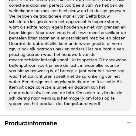
collectie is daar een perfect voorbeeld van! We hebben de
welbekende bolvaas een heel nieuw en hip design gegeven.
We hebben de traditionele manier van Delfts blauw
schilderen los gelaten en het opgezocht in hogere sferen,
want als echte hoogvliegers houden we niet van grenzen en
beperkingen. Voor deze vaas heeft onze meesterschilder de
penselen laten staan en is er geschilderd met: bellen blazen!
Doordat de bubbels elke keer anders van grootte of vorm
zijn, is ook elk patroon uniek en anders. Het resultaat is een
prachtig patroon waar het handwerk van de
meesterschilder letterlijk vanaf lijkt te spatten. Dit ongewone
bellenpatroon voert je mee de lucht in waar elke nuance
van blauw aanwezig is, of brengt je juist naar het ruime sop
waar het zonlicht uren speelt met de sprankeling van het
water. Een design met ongekende diepte en fascinatie. Elk
item uit deze collectie is uniek en daarom kan het
eindproduct afwijken van de foto. Om zeker te zijn dat de
schildering naar wens is, is het mogelijk om foto’s op te
vragen van het product dat toegestuurd wordt.
Productinformatie