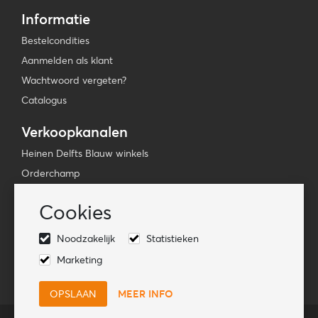
Informatie
Bestelcondities
Aanmelden als klant
Wachtwoord vergeten?
Catalogus
Verkoopkanalen
Heinen Delfts Blauw winkels
Orderchamp
Faire
Cookies
Tica Venlo
Noodzakelijk
Statistieken
Volg ons
Marketing
MEER INFO