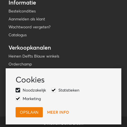
Informatie
Bestelcondities
Aanmelden als klant
Wachtwoord vergeten?
Catalogus
Verkoopkanalen
Heinen Delfts Blauw winkels
Orderchamp
Faire
Cookies
Tica Venlo
Noodzakelijk
Statistieken
Volg ons
Marketing
MEER INFO
© Heinen Delfts Blauw