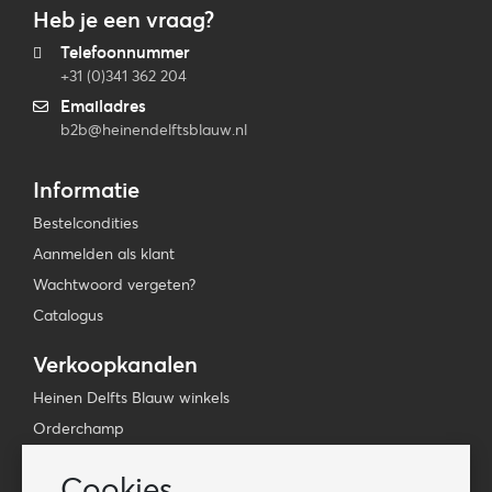
Heb je een vraag?
Telefoonnummer
+31 (0)341 362 204
Emailadres
b2b@heinendelftsblauw.nl
Informatie
Bestelcondities
Aanmelden als klant
Wachtwoord vergeten?
Catalogus
Verkoopkanalen
Heinen Delfts Blauw winkels
Orderchamp
Faire
Cookies
Tica Venlo