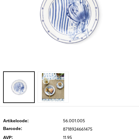
56.001.005
Artikelcode:
Barcode:
8718924661475
11.95
AVP: