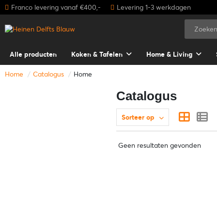
Franco levering vanaf €400,-
Levering 1-3 werkdagen
Alle producten
Koken & Tafelen
Home & Living
Home
Catalogus
Home
Catalogus
Sorteer op
Geen resultaten gevonden