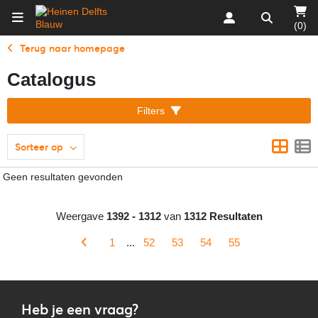
(0)
Terug naar homepage
Catalogus
Filters
Sorteer op
Geen resultaten gevonden
Weergave
1392 - 1312
van
1312 Resultaten
1
...
52
53
54
55
Heb je een vraag?