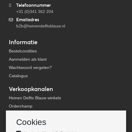
Telefoonnummer
+31 (0)341 362 204
Emailadres
b2b@heinendelftsblauw.nl
Informatie
Bestelcondities
Aanmelden als klant
Wachtwoord vergeten?
Catalogus
Verkoopkanalen
Heinen Delfts Blauw winkels
Orderchamp
Faire
Cookies
Tica Venlo