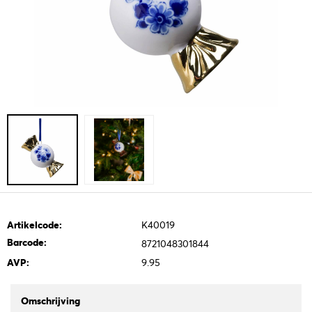
Artikelcode:
K40019
Barcode:
8721048301844
AVP:
9.95
Omschrijving