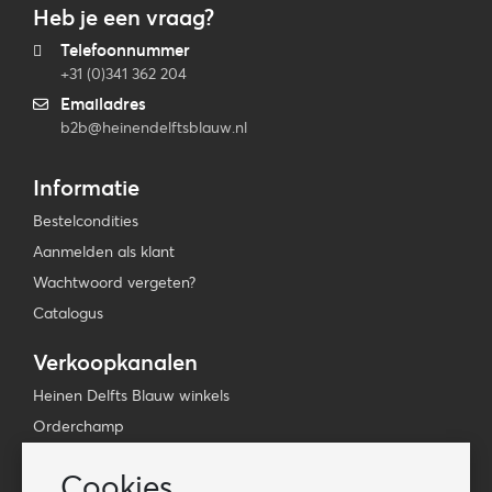
Heb je een vraag?
Telefoonnummer
+31 (0)341 362 204
Emailadres
b2b@heinendelftsblauw.nl
Informatie
Bestelcondities
Aanmelden als klant
Wachtwoord vergeten?
Catalogus
Verkoopkanalen
Heinen Delfts Blauw winkels
Orderchamp
Faire
Cookies
Tica Venlo