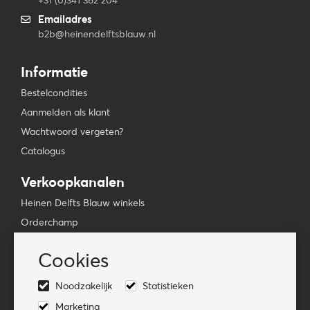
+31 (0)341 362 204
Emailadres
b2b@heinendelftsblauw.nl
Informatie
Bestelcondities
Aanmelden als klant
Wachtwoord vergeten?
Catalogus
Verkoopkanalen
Heinen Delfts Blauw winkels
Orderchamp
Faire
Cookies
Tica Venlo
Noodzakelijk
Statistieken
Volg ons
Marketing