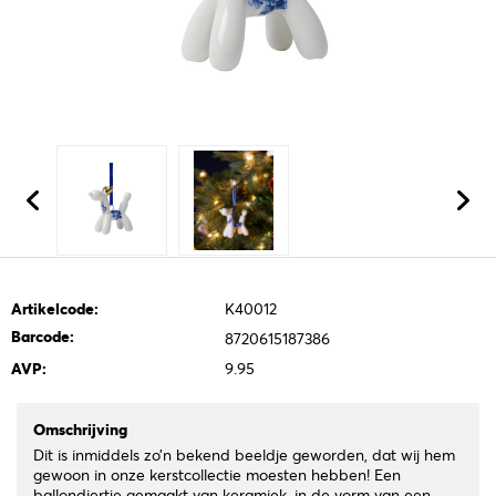
Artikelcode:
K40012
Barcode:
8720615187386
AVP:
9.95
Omschrijving
Dit is inmiddels zo’n bekend beeldje geworden, dat wij hem
gewoon in onze kerstcollectie moesten hebben! Een
ballondiertje gemaakt van keramiek, in de vorm van een